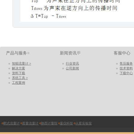
产品与服务
⭐
新闻资讯
💬
客服中心
🔹
智能流量计 >
🔹
行业资讯
🔹
售后服务
🔹
解决方案
🔹
公司新闻
🔹
技术资料
🔹
资料下载
🔹
下载中心
🔹
系统工具 >
🔹
工程案例
◽
靶式流量计
◽
质量流量计
◽
陕西计量院
◽
厦仪科技
◽
火星实验室