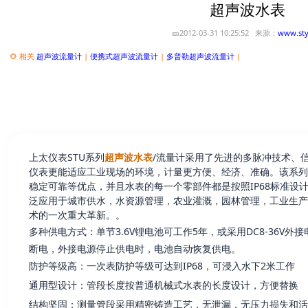
超声波水表
🎫2012-03-31 10:25:52 来源：
www.sty
🌻 相关
超声波流量计
|
便携式超声波流量计
|
多普勒超声波流量计
|
上太仪表STU系列
超声波水表
/流量计采用了先进的多脉冲技术、
仪表更能适应工业现场的环境，计量更方便、经济、准确。该系列
稳定可靠等优点，并且水表的每一个零部件都是按照IP68标准设
泛应用于城市供水，水资源管理，农业灌溉，园林管理，工业生产
术的一次重大革新。。
多种供电方式：单节3.6V锂电池可工作5年，或采用DC8-36V
断电，外接电源停止供电时，电池自动恢复供电。
防护等级高：一次表防护等级可达到IP68，可浸入水下2米工作
通用型设计：管段长度按普通机械式水表的长度设计，方便替换
结构坚固：测量管段采用精密铸造工艺，无泄漏，无压力损失和活