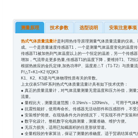
测量原理
技术参数
选型说明
安装注意事项
热式气体质量流量计
是利用热传导原理测量气体质量流量的仪表。该
成。一个是质量速度传感器T1，一个是测量气体温度变化的温度传
传感器T1被加热到气体温度以上的一个恒定的温差，另一个传感器
增加，气流带走更多热量,传感器T1的温度下降，要维持T1、T2
根据热效应的金氏定律,加热功率P、温度差△T（T1-T2）与质
P/△T=K1+K2 f(Q)K3
K1、K2、K3是与气体物理性质有关的常数。
上太仪表STMF系列热式气体质量流量计具有如下技术优势：
● 真正的质量流量计，对气体流量测量无需温度和压力补偿，测
流量。
● 量程比大，测量流速范围：0.1Nm/s～120Nm/s。，可用于气体
● 抗震性能好，使用寿命长。传感器无活动部件和压感部件，不受
● 安装维护简便。在现场条件允许的情况下，可实现不停产安装和
● 数字化设计。整机数字化电路测量，测量准确、维护方便。
● 无压力损失，适用已知截面积的任意形状管道。
● 全量程段的专家算法，保证了测量的准确度。适于贸易结算或气