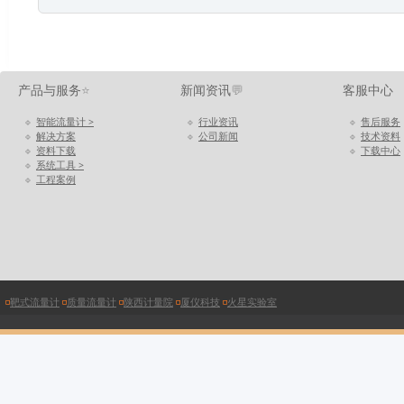
产品与服务
⭐
新闻资讯
💬
客服中心
🔹
智能流量计 >
🔹
行业资讯
🔹
售后服务
🔹
解决方案
🔹
公司新闻
🔹
技术资料
🔹
资料下载
🔹
下载中心
🔹
系统工具 >
🔹
工程案例
◽
靶式流量计
◽
质量流量计
◽
陕西计量院
◽
厦仪科技
◽
火星实验室