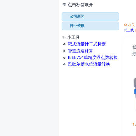
💬 点击标签展开
公司新闻
🌻 相关
行业资讯
式上线
✨ 小工具
🔹
靶式流量计干式标定
我
🔹
管道流速计算
🔹
IEEE754单精度浮点数转换
🔹
巴歇尔槽水位流量转换