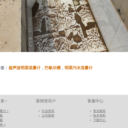
标签：
超声波明渠流量计
，
巴歇尔槽
，
明渠污水流量计
服务
⭐
新闻资讯
💬
客服中心
量计 >
🔹
行业资讯
🔹
售后服务
案
🔹
公司新闻
🔹
技术资料
载
🔹
下载中心
具 >