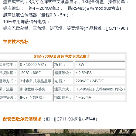
1、壁挂式主机，3英寸点阵式中文液晶显示，18键全键盘，操作简单；
、标准输出：一路4～20mA输出，一路RS485(支持modbus协议)
3、超声波液位传感器（量程0.3～5m）；
4、10米专用屏蔽信号电缆；
、标准巴歇尔槽、三角堰、矩形堰、等宽堰等(产品标准：JJG711-90 )
、主要技术指标
STM-7000ABSI 超声波明渠流量计
流量范围：
0 ~ 10000 M3/h
功 耗：
< 3W
环境温度：
-20℃～60℃
精度等级：
± 2.5%FS
显示方式：
3寸点阵式液晶显示
电 源：
220VAC / 24VDC
累计流量：
断电数据不丢失
通讯方式：
RS485接口(支持modbus协议)
防护等级：
IP67（传感器）
输出信号：
4～20mA
3、配套巴歇尔安装现场
（图：JJG711-90标准小型4#）