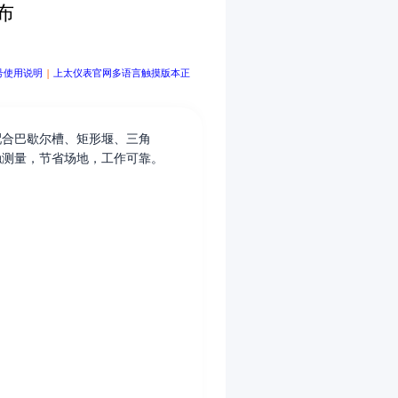
布
号使用说明
|
上太仪表官网多语言触摸版本正
配合巴歇尔槽、矩形堰、三角
触测量，节省场地，工作可靠。