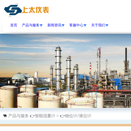
//banner
首页
产品与服务
新闻资讯
客服中心
关于我们
▼
▼
▼
▼
🐫
产品与服务
👉
智能流量计 >
👉
物位计/液位计