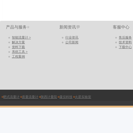
产品与服务
⭐
新闻资讯
💬
客服中心
🔹
智能流量计 >
🔹
行业资讯
🔹
售后服务
🔹
解决方案
🔹
公司新闻
🔹
技术资料
🔹
资料下载
🔹
下载中心
🔹
系统工具 >
🔹
工程案例
◽
靶式流量计
◽
质量流量计
◽
陕西计量院
◽
厦仪科技
◽
火星实验室